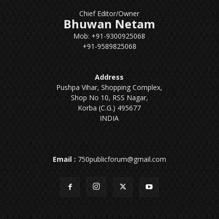
Chief Editor/Owner
Bhuwan Netam
Mob: +91-9300925068
+91-9589825068
Address
Pushpa Vihar, Shopping Complex,
Shop No 10, RSS Nagar,
Korba (C.G.) 495677
INDIA
Email :
750publicforum@gmail.com