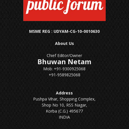
MSME REG : UDYAM-CG-10-0010630
About Us
Chief Editor/Owner
Bhuwan Netam
Mob: +91-9300925068
+91-9589825068
Address
Pushpa Vihar, Shopping Complex,
Shop No 10, RSS Nagar,
Korba (C.G.) 495677
INDIA