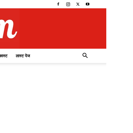
कास्ट
लास्ट पेज