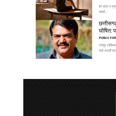
हर साल 4 जून 
सबसे...
छत्तीसगढ
घोषित: प
PUBLIC FO
रायपुर (पब्लि
वाले भारती श्