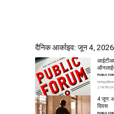
दैनिक आर्काइव: जून 4, 2026
आईटीआई घ
ऑनलाईन
PUBLIC FO
रायगढ़(पब्लिक
27 के लिए एन.स
4 जून: आ
दिवस
PUBLIC FO