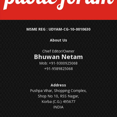
MSME REG : UDYAM-CG-10-0010630
About Us
Chief Editor/Owner
Bhuwan Netam
Mob: +91-9300925068
+91-9589825068
Address
Pushpa Vihar, Shopping Complex,
Shop No 10, RSS Nagar,
Korba (C.G.) 495677
INDIA