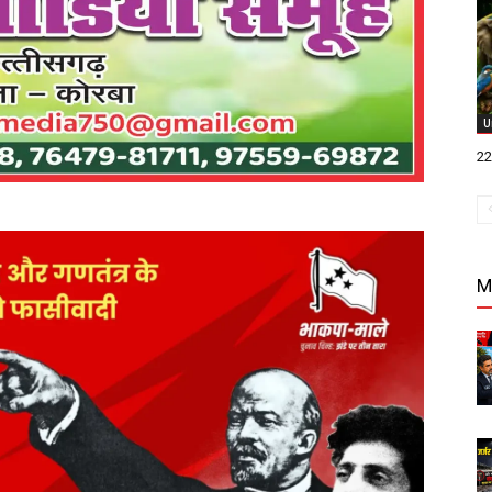
U
22 
M