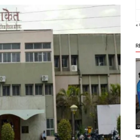
« 
R
U
मह