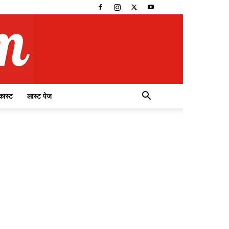
कास्ट
लास्ट पेज