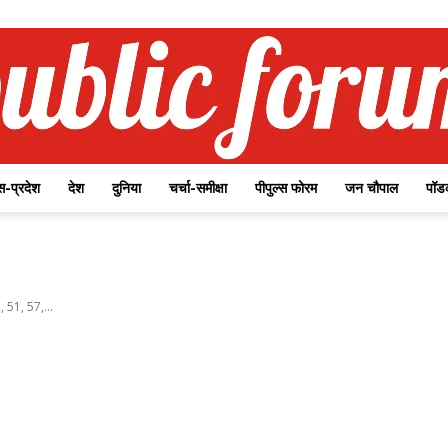
-प्रदेश
देश
दुनिया
चर्चा-समीक्षा
पीपुल्स फोरम
जन चौपाल
पॉड
Public
, 51, 57,...
Forum