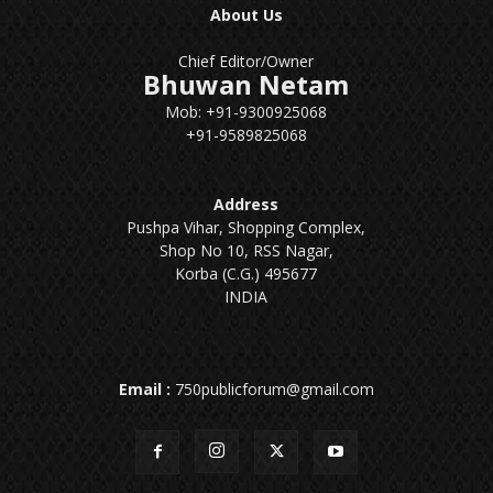
About Us
Chief Editor/Owner
Bhuwan Netam
Mob: +91-9300925068
+91-9589825068
Address
Pushpa Vihar, Shopping Complex,
Shop No 10, RSS Nagar,
Korba (C.G.) 495677
INDIA
Email :
750publicforum@gmail.com