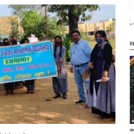
« 
R
को
शोक