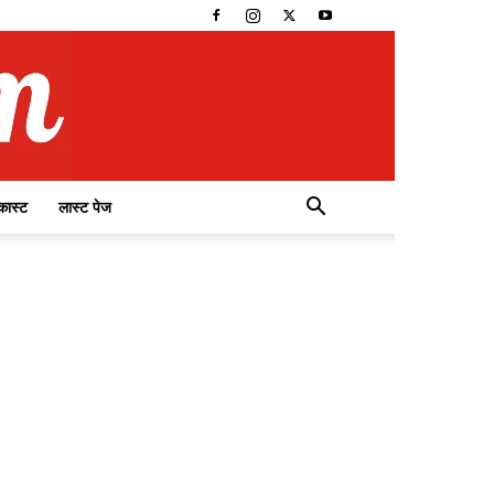
कास्ट
लास्ट पेज