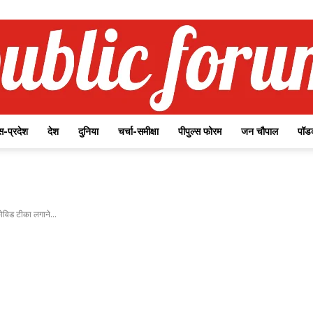
-प्रदेश
देश
दुनिया
चर्चा-समीक्षा
पीपुल्स फोरम
जन चौपाल
पॉड
Public
विड टीका लगाने...
Forum