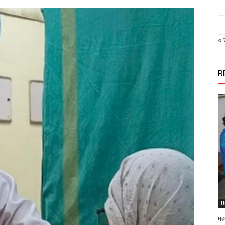
« 
R
U
मह