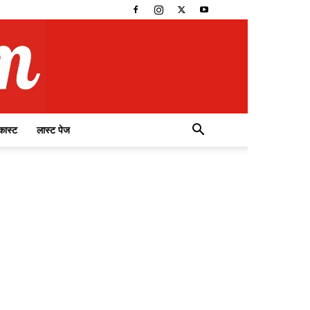
कास्ट
लास्ट पेज