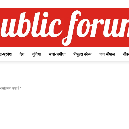
-प्रदेश
देश
दुनिया
चर्चा-समीक्षा
पीपुल्स फोरम
जन चौपाल
पॉड
Public
असलियत क्या है?
Forum