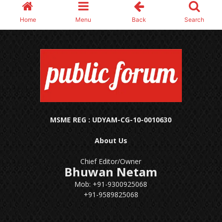
MSME REG : UDYAM-CG-10-0010630
About Us
Chief Editor/Owner
Bhuwan Netam
Mob: +91-9300925068
+91-9589825068