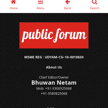
MSME REG : UDYAM-CG-10-0010630
About Us
Chief Editor/Owner
Bhuwan Netam
Mob: +91-9300925068
+91-9589825068