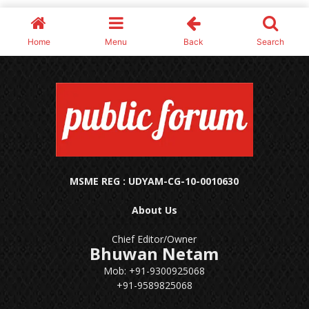
MSME REG : UDYAM-CG-10-0010630
About Us
Chief Editor/Owner
Bhuwan Netam
Mob: +91-9300925068
+91-9589825068