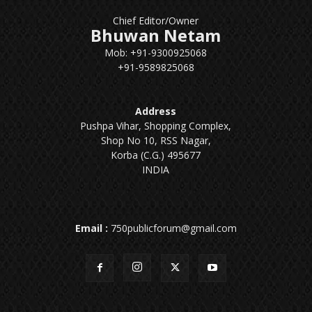
Chief Editor/Owner
Bhuwan Netam
Mob: +91-9300925068
+91-9589825068
Address
Pushpa Vihar, Shopping Complex,
Shop No 10, RSS Nagar,
Korba (C.G.) 495677
INDIA
Email :
750publicforum@gmail.com