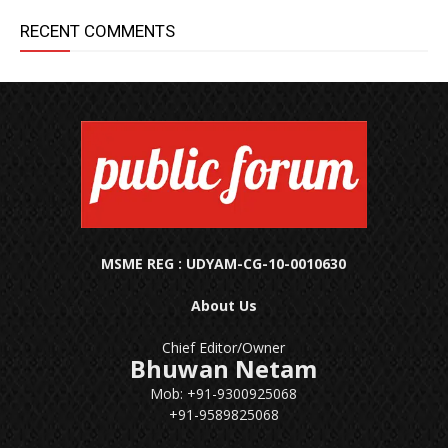
RECENT COMMENTS
MSME REG : UDYAM-CG-10-0010630
About Us
Chief Editor/Owner
Bhuwan Netam
Mob: +91-9300925068
+91-9589825068