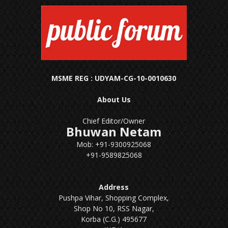
MSME REG : UDYAM-CG-10-0010630
About Us
Chief Editor/Owner
Bhuwan Netam
Mob: +91-9300925068
+91-9589825068
Address
Pushpa Vihar, Shopping Complex,
Shop No 10, RSS Nagar,
Korba (C.G.) 495677