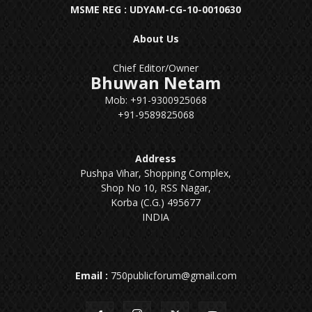
MSME REG : UDYAM-CG-10-0010630
About Us
Chief Editor/Owner
Bhuwan Netam
Mob: +91-9300925068
+91-9589825068
Address
Pushpa Vihar, Shopping Complex,
Shop No 10, RSS Nagar,
Korba (C.G.) 495677
INDIA
Email :
750publicforum@gmail.com