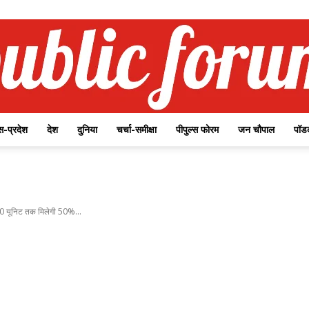
-प्रदेश
देश
दुनिया
चर्चा-समीक्षा
पीपुल्स फोरम
जन चौपाल
पॉड
Public
00 यूनिट तक मिलेगी 50%...
Forum