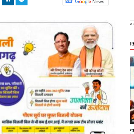
« 
R
आ
रक्