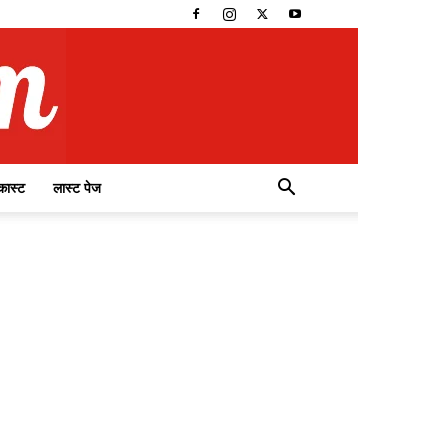
कास्ट
लास्ट पेज