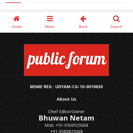
MSME REG : UDYAM-CG-10-0010630
About Us
Chief Editor/Owner
Bhuwan Netam
Mob: +91-9300925068
+91-9589825068