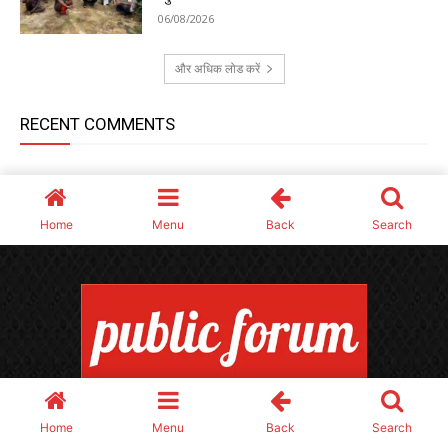
MSME REG : UDYAM-CG-10-0010630
Home
Menu
Back
Search