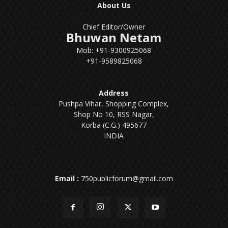
About Us
Chief Editor/Owner
Bhuwan Netam
Mob: +91-9300925068
+91-9589825068
Address
Pushpa Vihar, Shopping Complex,
Shop No 10, RSS Nagar,
Korba (C.G.) 495677
INDIA
Email :
750publicforum@gmail.com