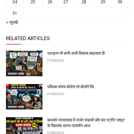
24
25
26
27
28
29
30
31
« जुलाई
RELATED ARTICLES
उजड़ना भी कभी-कभी विकास कहलाता है!
07/08/2026
आसपास-प्रदेश
पब्लिक फोरम बोलेगा तो बोलोगे कि…
07/08/2026
आसपास-प्रदेश
बालको-परसाभांठा में जर्जर सड़कों और बंद स्ट्रीट लाइट
के खिलाफ धरना-प्रदर्शन आज
07/08/2026