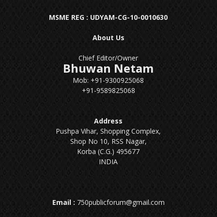
MSME REG : UDYAM-CG-10-0010630
About Us
Chief Editor/Owner
Bhuwan Netam
Mob: +91-9300925068
+91-9589825068
Address
Pushpa Vihar, Shopping Complex,
Shop No 10, RSS Nagar,
Korba (C.G.) 495677
INDIA
Email :
750publicforum@gmail.com