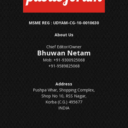
MSME REG : UDYAM-CG-10-0010630
About Us
Chief Editor/Owner
Bhuwan Netam
Mob: +91-9300925068
+91-9589825068
Address
Pushpa Vihar, Shopping Complex,
Shop No 10, RSS Nagar,
Korba (C.G.) 495677
INDIA