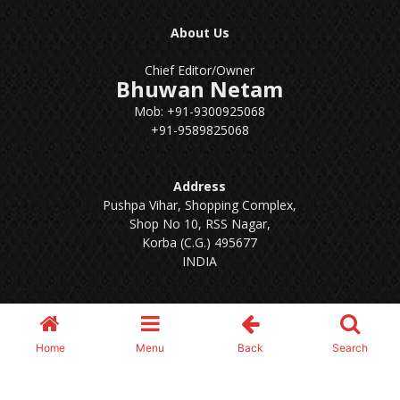
About Us
Chief Editor/Owner
Bhuwan Netam
Mob: +91-9300925068
+91-9589825068
Address
Pushpa Vihar, Shopping Complex,
Shop No 10, RSS Nagar,
Korba (C.G.) 495677
INDIA
Email :
750publicforum@gmail.com
Home
Menu
Back
Search