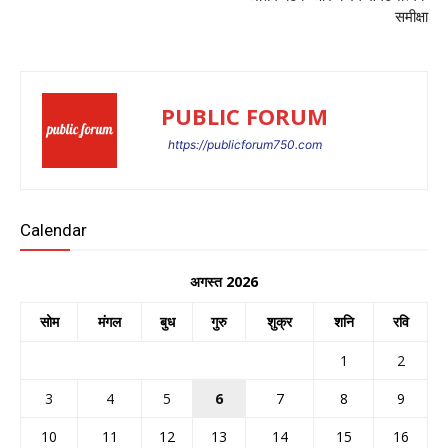
समीक्षा
PUBLIC FORUM
https://publicforum750.com
Calendar
अगस्त 2026
सोम
मंगल
बुध
गुरु
शुक्र
शनि
रवि
1
2
3
4
5
6
7
8
9
10
11
12
13
14
15
16