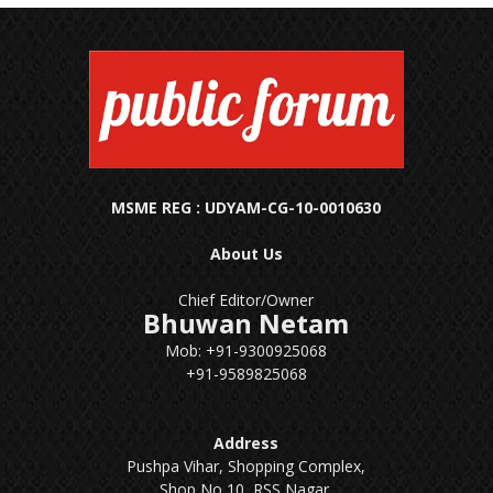
MSME REG : UDYAM-CG-10-0010630
About Us
Chief Editor/Owner
Bhuwan Netam
Mob: +91-9300925068
+91-9589825068
Address
Pushpa Vihar, Shopping Complex,
Shop No 10, RSS Nagar,