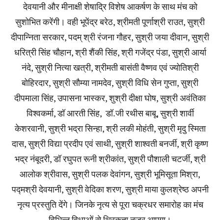
देवयानी और मीनाक्षी शेषाद्रि विशेष आकर्षण के साथ मंच को
सुशोभित करेंगी। वही भूपेंद्र बरेठ, श्रीमती पूर्णाश्री राउत, सुश्री
दीपान्निता सरकार, पदम् श्री रंजना गौहर, सुश्री जया दीवान, सुश्री
धरित्री सिंह चौहान, श्री शैंकी सिंह, श्री गजेंद्र पंडा, सुश्री आर्या
नंदे, सुश्री नित्या खत्री, श्रीमती बासंती वैष्णव एवं ज्योतिश्री
बोहिरदार, सुश्री सौम्या नामदेव, सुश्री विधि सेन गुप्ता, सुश्री
दीपमाला सिंह, उपासना भास्कर, शुश्री दीक्षा घोष, सुश्री अवंतिका
विश्वकर्मा, डॉ आरती सिंह, डॉ.जी रथीस बाबू, सुश्री शार्वी
केशरवानी, सुश्री भद्रा सिन्हा, श्री लकी मोहंती, सुश्री मृदु स्मिता
दास, सुश्री विद्या प्रदीप एवं साथी, सुश्री शाश्वती बनर्जी, श्री कृष्ण
भद्र नंबूदरी, डॉ रघुपत रूनी श्रीकांत, सुश्री पौशाली चटर्जी, श्री
आलोक श्रीवास, सुश्री पलक देवांगन, सुश्री भूमिसूता मिश्रा,
पद्मश्री देवयानी, सुश्री वेदिका शरण, सुश्री माया कुलश्रेष्ठ अपनी
नृत्य प्रस्तुति देंगे। जिनके नृत्य से पूरा चक्रधर समारोह का मंच
विभिन्न विधाओं से थिरकता नजर आएगा।