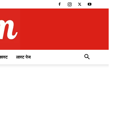
कास्ट
लास्ट पेज