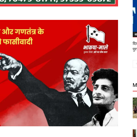
आ
दिव
पुर
M