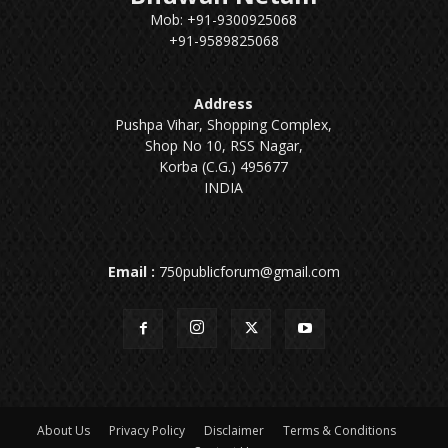
Mob: +91-9300925068
+91-9589825068
Address
Pushpa Vihar, Shopping Complex,
Shop No 10, RSS Nagar,
Korba (C.G.) 495677
INDIA
Email :
750publicforum@gmail.com
About Us
Privacy Policy
Disclaimer
Terms & Conditions