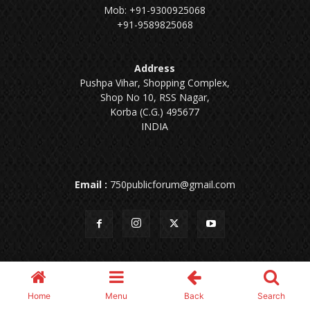
Mob: +91-9300925068
+91-9589825068
Address
Pushpa Vihar, Shopping Complex,
Shop No 10, RSS Nagar,
Korba (C.G.) 495677
INDIA
Email :
750publicforum@gmail.com
About Us
Privacy Policy
Disclaimer
Terms & Conditions
Home
Menu
Back
Search
Contact Us