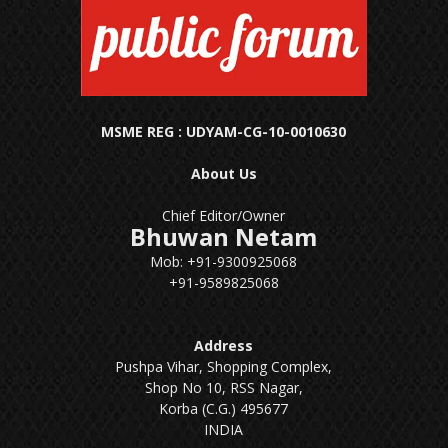
MSME REG : UDYAM-CG-10-0010630
About Us
Chief Editor/Owner
Bhuwan Netam
Mob: +91-9300925068
+91-9589825068
Address
Pushpa Vihar, Shopping Complex,
Shop No 10, RSS Nagar,
Korba (C.G.) 495677
INDIA