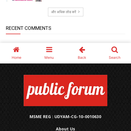
MSME REG : UDYAM-CG-10-0010630
About Us