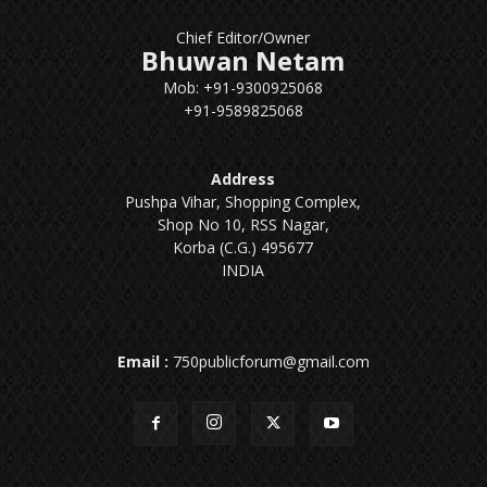
Chief Editor/Owner
Bhuwan Netam
Mob: +91-9300925068
+91-9589825068
Address
Pushpa Vihar, Shopping Complex,
Shop No 10, RSS Nagar,
Korba (C.G.) 495677
INDIA
Email :
750publicforum@gmail.com