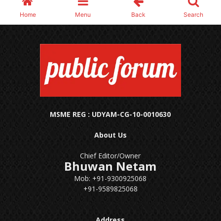
MSME REG : UDYAM-CG-10-0010630
About Us
Chief Editor/Owner
Bhuwan Netam
Mob: +91-9300925068
+91-9589825068
Address