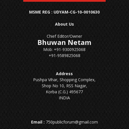
MSME REG : UDYAM-CG-10-0010630
About Us
Chief Editor/Owner
Bhuwan Netam
Mob: +91-9300925068
+91-9589825068
Address
Pushpa Vihar, Shopping Complex,
Shop No 10, RSS Nagar,
Korba (C.G.) 495677
INDIA
Email :
750publicforum@gmail.com