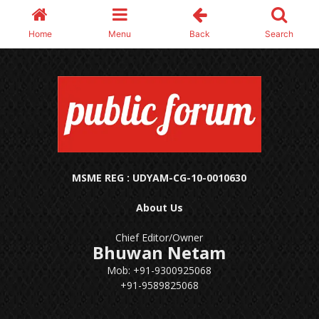
MSME REG : UDYAM-CG-10-0010630
About Us
Chief Editor/Owner
Bhuwan Netam
Mob: +91-9300925068
+91-9589825068