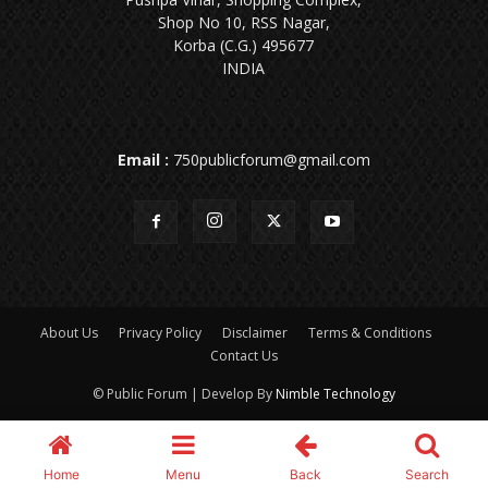
Shop No 10, RSS Nagar,
Korba (C.G.) 495677
INDIA
Email :
750publicforum@gmail.com
About Us
Privacy Policy
Disclaimer
Terms & Conditions
Contact Us
© Public Forum | Develop By
Nimble Technology
Home
Menu
Back
Search