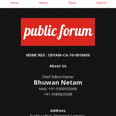
MSME REG : UDYAM-CG-10-0010630
About Us
Chief Editor/Owner
Bhuwan Netam
Mob: +91-9300925068
+91-9589825068
Address
Pushpa Vihar, Shopping Complex,