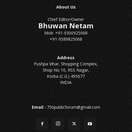
About Us
Chief Editor/Owner
Bhuwan Netam
Mob: +91-9300925068
+91-9589825068
Address
Pushpa Vihar, Shopping Complex,
Shop No 10, RSS Nagar,
Korba (C.G.) 495677
INDIA
Email :
750publicforum@gmail.com