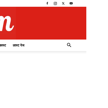
कास्ट
लास्ट पेज