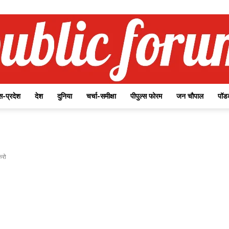
-प्रदेश
देश
दुनिया
चर्चा-समीक्षा
पीपुल्स फोरम
जन चौपाल
पॉड
Public
करो
Forum