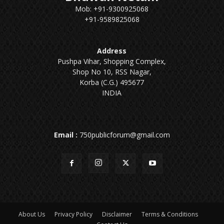
Mob: +91-9300925068
+91-9589825068
Address
Pushpa Vihar, Shopping Complex,
Shop No 10, RSS Nagar,
Korba (C.G.) 495677
INDIA
Email :
750publicforum@gmail.com
About Us
Privacy Policy
Disclaimer
Terms & Conditions