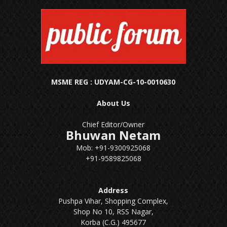
MSME REG : UDYAM-CG-10-0010630
About Us
Chief Editor/Owner
Bhuwan Netam
Mob: +91-9300925068
+91-9589825068
Address
Pushpa Vihar, Shopping Complex,
Shop No 10, RSS Nagar,
Korba (C.G.) 495677