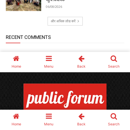
Home
Menu
Back
Search
MSME REG : UDYAM-CG-10-0010630