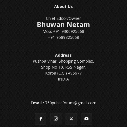
About Us
Chief Editor/Owner
Bhuwan Netam
Mob: +91-9300925068
+91-9589825068
Address
Pushpa Vihar, Shopping Complex,
Shop No 10, RSS Nagar,
Korba (C.G.) 495677
INDIA
Email :
750publicforum@gmail.com