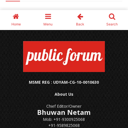
MSME REG : UDYAM-CG-10-0010630
About Us
Chief Editor/Owner
Bhuwan Netam
Mob: +91-9300925068
+91-9589825068