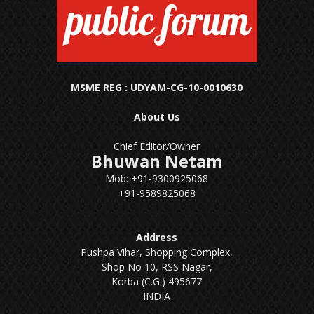
MSME REG : UDYAM-CG-10-0010630
About Us
Chief Editor/Owner
Bhuwan Netam
Mob: +91-9300925068
+91-9589825068
Address
Pushpa Vihar, Shopping Complex,
Shop No 10, RSS Nagar,
Korba (C.G.) 495677
INDIA