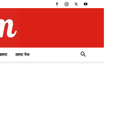
कास्ट
लास्ट पेज