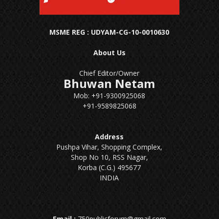
MSME REG : UDYAM-CG-10-0010630
About Us
Chief Editor/Owner
Bhuwan Netam
Mob: +91-9300925068
+91-9589825068
Address
Pushpa Vihar, Shopping Complex,
Shop No 10, RSS Nagar,
Korba (C.G.) 495677
INDIA
Email :
750publicforum@gmail.com