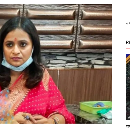
« 
R
को
शोक