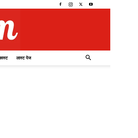
कास्ट
लास्ट पेज